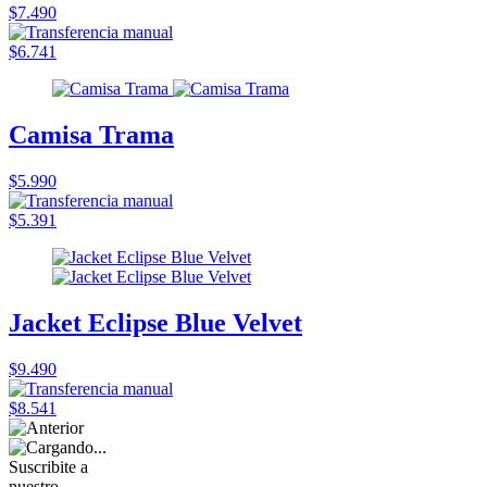
$7.490
$6.741
Camisa Trama
$5.990
$5.391
Jacket Eclipse Blue Velvet
$9.490
$8.541
Suscribite a
nuestro