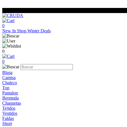
0
New In
Shop
Winter Deals
0
0
Blusa
Camisa
Chaleco
Top
Pantalon
Bermuda
Chaquetas
Tejidos
Vestidos
Faldas
Short