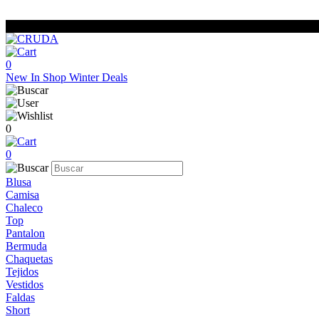
0
New In
Shop
Winter Deals
0
0
Blusa
Camisa
Chaleco
Top
Pantalon
Bermuda
Chaquetas
Tejidos
Vestidos
Faldas
Short