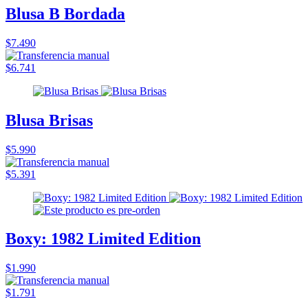
Blusa B Bordada
$7.490
$6.741
Blusa Brisas
$5.990
$5.391
Boxy: 1982 Limited Edition
$1.990
$1.791