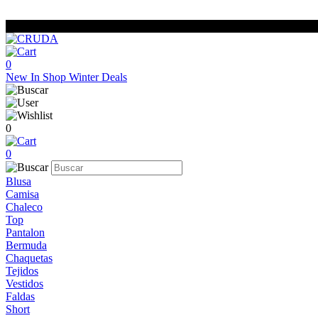
0
New In
Shop
Winter Deals
0
0
Blusa
Camisa
Chaleco
Top
Pantalon
Bermuda
Chaquetas
Tejidos
Vestidos
Faldas
Short