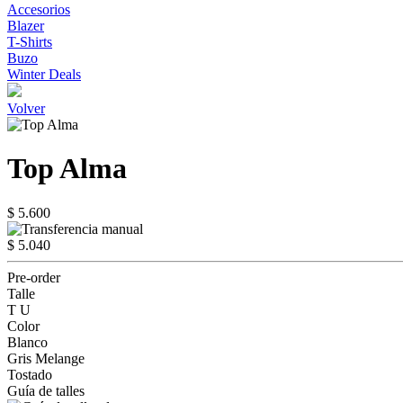
Accesorios
Blazer
T-Shirts
Buzo
Winter Deals
Volver
Top Alma
$ 5.600
$ 5.040
Pre-order
Talle
T U
Color
Blanco
Gris Melange
Tostado
Guía de talles