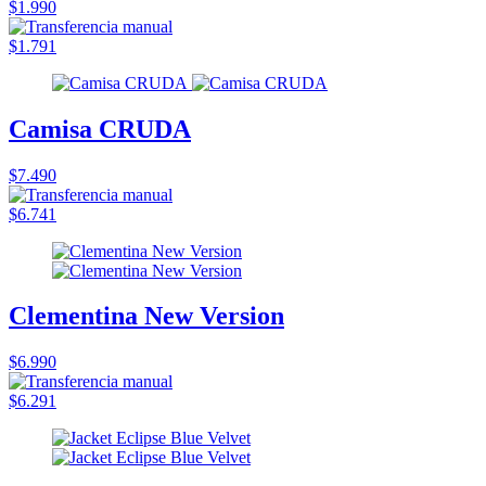
$1.990
$1.791
Camisa CRUDA
$7.490
$6.741
Clementina New Version
$6.990
$6.291